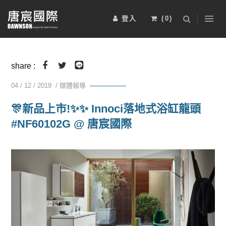
登入
(
0
)
浴室櫃
五金配件
淋浴拉門
2025-BRAVAT-6
2025-BRAVAT-5
安裝工資
share :
04 / 12 / 2019 / 媒體報導
────────
電熱毛巾桿
其他
運動傢俱
🎊新品上市!✨✨ Innoci落地式浴缸龍頭
#NF60102G @ 唐宸國際
2025-BRAVAT-4
2025-BRAVAT-3
限時特惠組