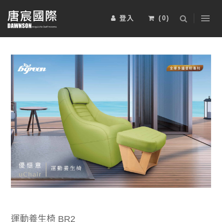
登入
(
0
)
浴室櫃
五金配件
淋浴拉門
2025-BRAVAT-6
2025-BRAVAT-5
安裝工資
電熱毛巾桿
其他
運動傢俱
2025-BRAVAT-4
2025-BRAVAT-3
限時特惠組
運動養生椅 BR2