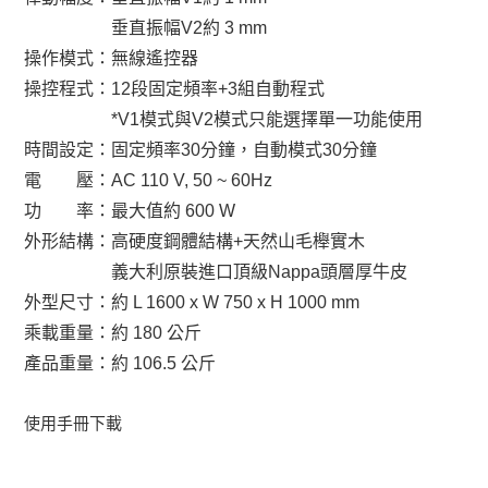
垂直振幅V2約 3 mm
操作模式：無線遙控器
操控程式：12段固定頻率+3組自動程式
*V1模式與V2模式只能選擇單一功能使用
時間設定：固定頻率30分鐘，自動模式30分鐘
2019-INNOCI-4
2019-INNOCI-3
電 壓：AC 110 V, 50 ~ 60Hz
功 率：最大值約 600 W
外形結構：高硬度鋼體結構+天然山毛櫸實木
義大利原裝進口頂級Nappa頭層厚牛皮
外型尺寸：約 L 1600 x W 750 x H 1000 mm
乘載重量：約 180 公斤
產品重量：約 106.5 公斤
2019-INNOCI-2
2019-INNOCI-1
使用手冊下載