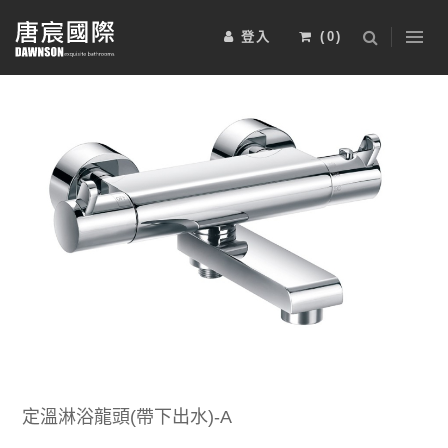
登入
(
0
)
浴室櫃
五金配件
淋浴拉門
2025-BRAVAT-6
2025-BRAVAT-5
安裝工資
電熱毛巾桿
其他
運動傢俱
2025-BRAVAT-4
2025-BRAVAT-3
限時特惠組
定溫淋浴龍頭(帶下出水)-A